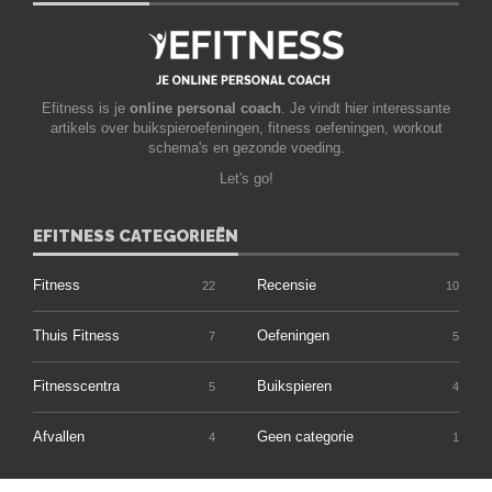
Efitness is je
online personal coach
. Je vindt hier interessante
artikels over buikspieroefeningen, fitness oefeningen, workout
schema's en gezonde voeding.
Let's go!
EFITNESS CATEGORIEËN
Fitness
Recensie
22
10
Thuis Fitness
Oefeningen
7
5
Fitnesscentra
Buikspieren
5
4
Afvallen
Geen categorie
4
1