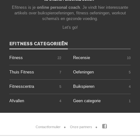
Efitness is je
online personal coach
. Je vindt hier interessante
artikels over buikspieroefeningen, fitness oefeningen, workout
schema's en gezonde voeding.
Let's go!
EFITNESS CATEGORIEËN
Fitness
Recensie
22
10
Thuis Fitness
Oefeningen
7
5
Fitnesscentra
Buikspieren
5
4
Afvallen
Geen categorie
4
1
Contactformulier
Onze partners