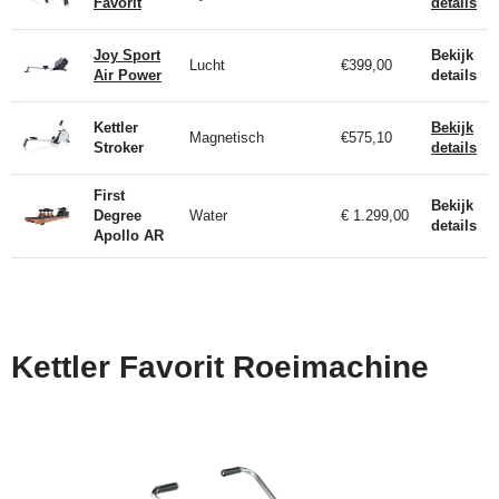
Favorit
details
Joy Sport
Bekijk
Lucht
€399,00
Air Power
details
Kettler
Bekijk
Magnetisch
€575,10
Stroker
details
First
Bekijk
Degree
Water
€ 1.299,00
details
Apollo AR
Kettler Favorit Roeimachine