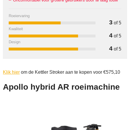
Roeiervaring
3
of 5
Kwaliteit
4
of 5
Design
4
of 5
Klik hier
om de Kettler Stroker aan te kopen voor €575,10
Apollo hybrid AR roeimachine