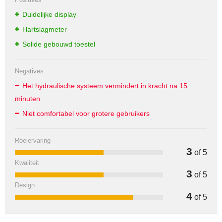
Duidelijke display
Hartslagmeter
Solide gebouwd toestel
Negatives
Het hydraulische systeem vermindert in kracht na 15
minuten
Niet comfortabel voor grotere gebruikers
Roeiervaring
3
of 5
Kwaliteit
3
of 5
Design
4
of 5