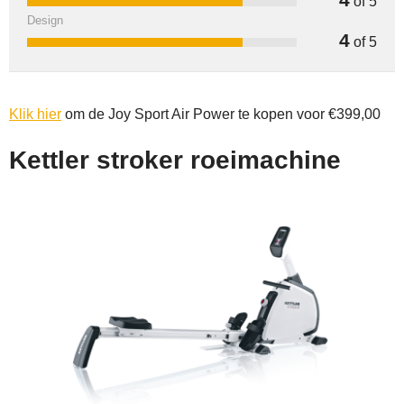
of 5
Design
4
of 5
Klik hier
om de Joy Sport Air Power te kopen voor €399,00
Kettler stroker roeimachine