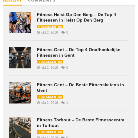
RECENT
COMMENTS
Fitness Heist Op Den Berg – De Top 4
Fitnessen in Heist Op Den Berg
FITNESSCENTRA
okt 2, 2016
0
Fitness Gent – De Top 4 Onafhankelijke
Fitnessen in Gent
FITNESSCENTRA
okt 2, 2016
0
Fitness Gent – De Beste Fitnessketens in
Gent
FITNESSCENTRA
okt 2, 2016
1
Fitness Torhout – De Beste Fitnesscentra
in Torhout
FITNESSCENTRA
okt 1, 2016
0