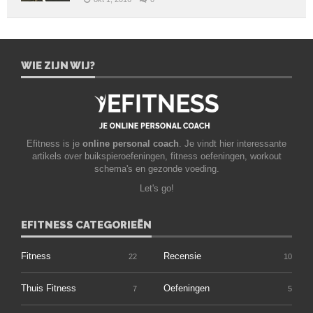
WIE ZIJN WIJ?
Efitness is je
online personal coach
. Je vindt hier interessante
artikels over buikspieroefeningen, fitness oefeningen, workout
schema's en gezonde voeding.
Let's go!
EFITNESS CATEGORIEËN
Fitness
Recensie
22
10
Thuis Fitness
Oefeningen
7
5