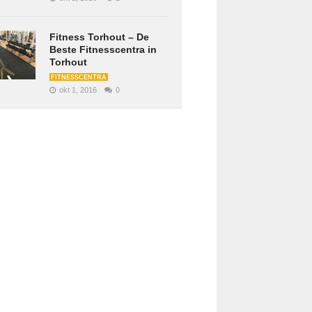
Fitness Torhout – De
Beste Fitnesscentra in
Torhout
FITNESSCENTRA
okt 1, 2016
0