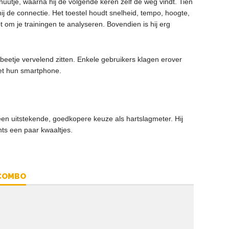
enuutje, waarna hij de volgende keren zelf de weg vindt. Tien
 de connectie. Het toestel houdt snelheid, tempo, hoogte,
bt om je trainingen te analyseren. Bovendien is hij erg
beetje vervelend zitten. Enkele gebruikers klagen erover
et hun smartphone.
en uitstekende, goedkopere keuze als hartslagmeter. Hij
hts een paar kwaaltjes.
 COMBO