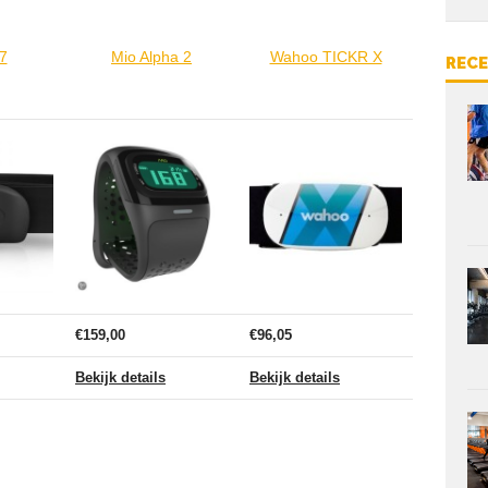
7
Mio Alpha 2
Wahoo TICKR X
REC
€159,00
€96,05
Bekijk details
Bekijk details