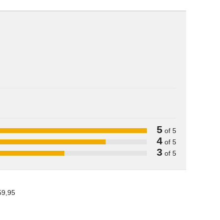
5
of 5
4
of 5
3
of 5
59,95