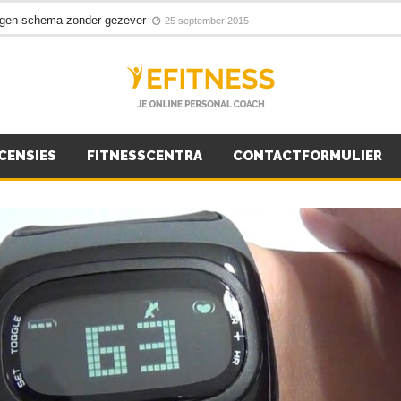
pieroefeningen voor een sixpack!
22 september 2015
ngen schema zonder gezever
25 september 2015
CENSIES
FITNESSCENTRA
CONTACTFORMULIER