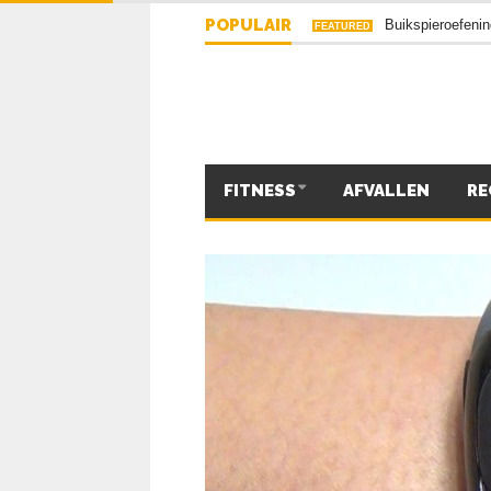
De 5 beste buiks
FEATURED
POPULAIR
Buikspieroefeni
FEATURED
FITNESS
AFVALLEN
RE