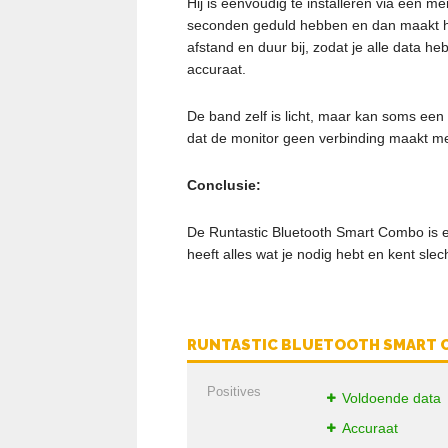
Hij is eenvoudig te installeren via een m
seconden geduld hebben en dan maakt hij
afstand en duur bij, zodat je alle data he
accuraat.
De band zelf is licht, maar kan soms een 
dat de monitor geen verbinding maakt m
Conclusie:
De Runtastic Bluetooth Smart Combo is e
heeft alles wat je nodig hebt en kent slec
RUNTASTIC BLUETOOTH SMART
Positives
Voldoende data
Accuraat