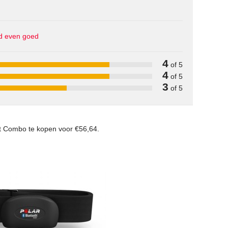
ijd even goed
4
of 5
4
of 5
3
of 5
rt Combo
te kopen voor €56,64.