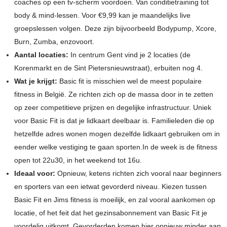
coaches op een tv-scherm voordoen. Van conditietraining tot
body & mind-lessen. Voor €9,99 kan je maandelijks live
groepslessen volgen. Deze zijn bijvoorbeeld Bodypump, Xcore,
Burn, Zumba, enzovoort.
Aantal locaties:
In centrum Gent vind je 2 locaties (de
Korenmarkt en de Sint Pietersnieuwstraat), erbuiten nog 4.
Wat je krijgt:
Basic fit is misschien wel de meest populaire
fitness in België. Ze richten zich op de massa door in te zetten
op zeer competitieve prijzen en degelijke infrastructuur. Uniek
voor Basic Fit is dat je lidkaart deelbaar is. Familieleden die op
hetzelfde adres wonen mogen dezelfde lidkaart gebruiken om in
eender welke vestiging te gaan sporten.In de week is de fitness
open tot 22u30, in het weekend tot 16u.
Ideaal voor:
Opnieuw, ketens richten zich vooral naar beginners
en sporters van een ietwat gevorderd niveau. Kiezen tussen
Basic Fit en Jims fitness is moeilijk, en zal vooral aankomen op
locatie, of het feit dat het gezinsabonnement van Basic Fit je
voordelig uitkomt. Gevorderden komen hier opnieuw minder aan