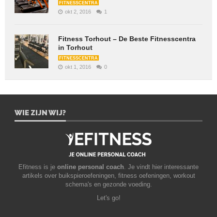
FITNESSCENTRA
okt 2, 2016
1
Fitness Torhout – De Beste Fitnesscentra
in Torhout
FITNESSCENTRA
okt 1, 2016
0
WIE ZIJN WIJ?
Efitness is je
online personal coach
. Je vindt hier interessante
artikels over buikspieroefeningen, fitness oefeningen, workout
schema's en gezonde voeding.
Let's go!