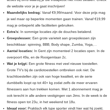
de website voor je je gaat inschrijven!
Maandelijks bedrag:
Vanaf €9,99/maand. Voor deze prijs mag
je wel maar op beperkte momenten gaan trainen. Vanaf €19,99
mag je onbeperkt alle faciliteiten gebruiken.
Extra’s:
In sommige locaties zijn de douches betalend.
Groepslessen:
Een grote varieteit aan groepslessen zijn
beschikbaar: spinning, BBB, Body shape, Zumba, Yoga,…
Aantal locaties:
In Gent zijn momenteel 2 locaties open. In de
overpoort 49a, en de Rooigemlaan 2c.
Wat je krijgt:
Een grote fitness met veel nieuwe toestellen.
Grote TV’s bij de cardiotoestellen ontbreken ook niet. De
krachttoestellen zijn ook van hoge kwaliteit, en de serie
dumbbells loopt op tot 40+ kg zodat zelfs de meer ervaren
fitnessers aan hun trekken komen. Met 1 abonnement mag je
ook terecht in alle andere vestigingen van Jims. In de week is de
fitness open tot 23u, in het weekend tot 18u.
Ideaal voor:
Praktisch elk type sporter vindt hier wat hij zoekt.