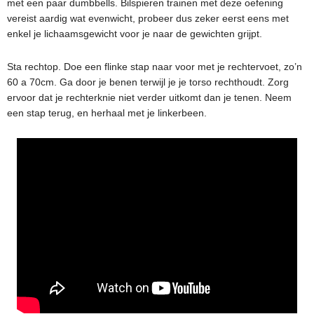
met een paar dumbbells. Bilspieren trainen met deze oefening
vereist aardig wat evenwicht, probeer dus zeker eerst eens met
enkel je lichaamsgewicht voor je naar de gewichten grijpt.
Sta rechtop. Doe een flinke stap naar voor met je rechtervoet, zo’n
60 a 70cm. Ga door je benen terwijl je je torso rechthoudt. Zorg
ervoor dat je rechterknie niet verder uitkomt dan je tenen. Neem
een stap terug, en herhaal met je linkerbeen.