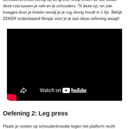
deze rust tussen je nek en je schouders. Til deze op, en zak
traagjes door je knieën terwijl je je rug stevig houdt in 1 lijn. Bekijk
ZEKER onderstaand filmpje voor je je aan deze oefening waagt!
Oefening 2: Leg press
Plaats je voeten op schouderbreedte tegen het platform recht