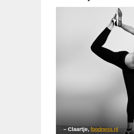
– Claartje,
foodness.nl