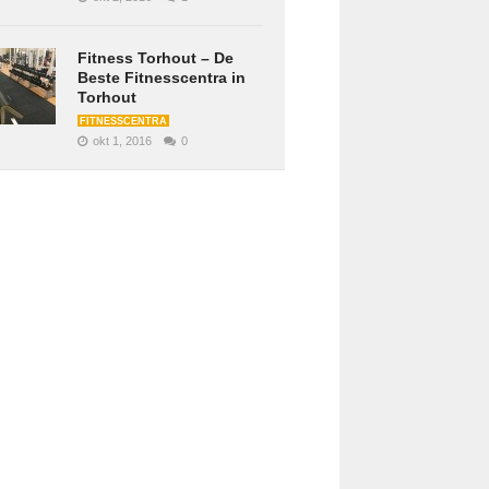
Fitness Torhout – De
Beste Fitnesscentra in
Torhout
FITNESSCENTRA
okt 1, 2016
0