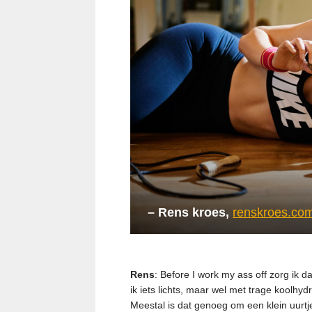
– Rens kroes,
renskroes.co
Rens
: Before I work my ass off zorg ik 
ik iets lichts, maar wel met trage koolhy
Meestal is dat genoeg om een klein uurtj