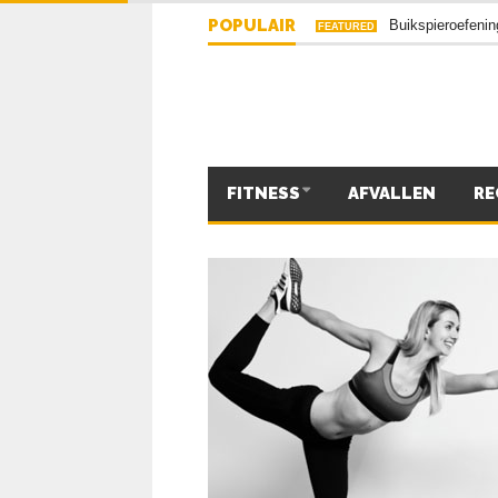
POPULAIR
De 5 beste buiks
FEATURED
FITNESS
AFVALLEN
RE