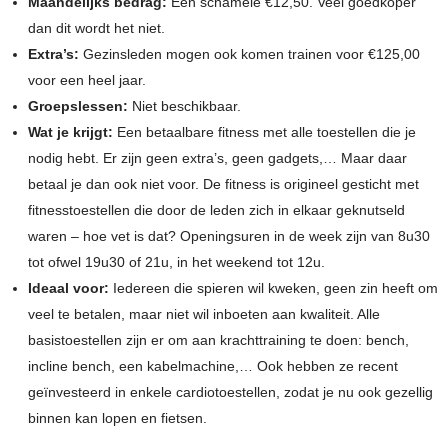
Maandelijks bedrag:
Een schamele €12,50. Veel goedkoper
dan dit wordt het niet.
Extra’s:
Gezinsleden mogen ook komen trainen voor €125,00
voor een heel jaar.
Groepslessen:
Niet beschikbaar.
Wat je krijgt:
Een betaalbare fitness met alle toestellen die je
nodig hebt. Er zijn geen extra’s, geen gadgets,… Maar daar
betaal je dan ook niet voor. De fitness is origineel gesticht met
fitnesstoestellen die door de leden zich in elkaar geknutseld
waren – hoe vet is dat? Openingsuren in de week zijn van 8u30
tot ofwel 19u30 of 21u, in het weekend tot 12u.
Ideaal voor:
Iedereen die spieren wil kweken, geen zin heeft om
veel te betalen, maar niet wil inboeten aan kwaliteit. Alle
basistoestellen zijn er om aan krachttraining te doen: bench,
incline bench, een kabelmachine,… Ook hebben ze recent
geïnvesteerd in enkele cardiotoestellen, zodat je nu ook gezellig
binnen kan lopen en fietsen.