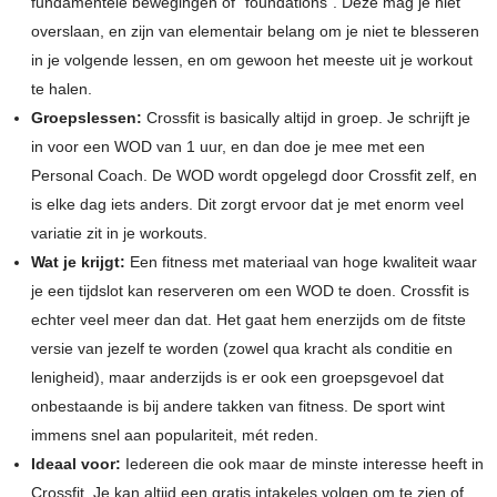
fundamentele bewegingen of “foundations”. Deze mag je niet
overslaan, en zijn van elementair belang om je niet te blesseren
in je volgende lessen, en om gewoon het meeste uit je workout
te halen.
Groepslessen:
Crossfit is basically altijd in groep. Je schrijft je
in voor een WOD van 1 uur, en dan doe je mee met een
Personal Coach. De WOD wordt opgelegd door Crossfit zelf, en
is elke dag iets anders. Dit zorgt ervoor dat je met enorm veel
variatie zit in je workouts.
Wat je krijgt:
Een fitness met materiaal van hoge kwaliteit waar
je een tijdslot kan reserveren om een WOD te doen. Crossfit is
echter veel meer dan dat. Het gaat hem enerzijds om de fitste
versie van jezelf te worden (zowel qua kracht als conditie en
lenigheid), maar anderzijds is er ook een groepsgevoel dat
onbestaande is bij andere takken van fitness. De sport wint
immens snel aan populariteit, mét reden.
Ideaal voor:
Iedereen die ook maar de minste interesse heeft in
Crossfit. Je kan altijd een gratis intakeles volgen om te zien of