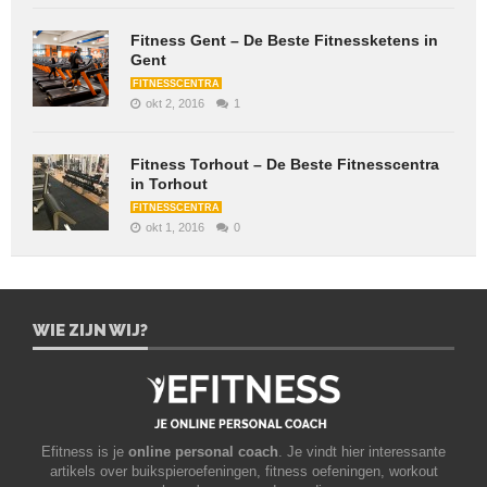
Fitness Gent – De Beste Fitnessketens in
Gent
FITNESSCENTRA
okt 2, 2016
1
Fitness Torhout – De Beste Fitnesscentra
in Torhout
FITNESSCENTRA
okt 1, 2016
0
WIE ZIJN WIJ?
Efitness is je
online personal coach
. Je vindt hier interessante
artikels over buikspieroefeningen, fitness oefeningen, workout