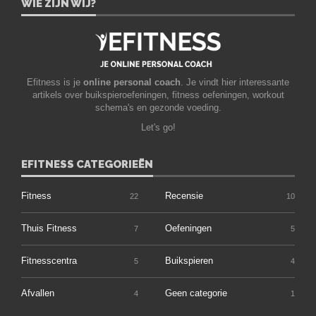
WIE ZIJN WIJ?
Efitness is je
online personal coach
. Je vindt hier interessante
artikels over buikspieroefeningen, fitness oefeningen, workout
schema's en gezonde voeding.
Let's go!
EFITNESS CATEGORIEËN
Fitness
Recensie
22
10
Thuis Fitness
Oefeningen
7
5
Fitnesscentra
Buikspieren
5
4
Afvallen
Geen categorie
4
1