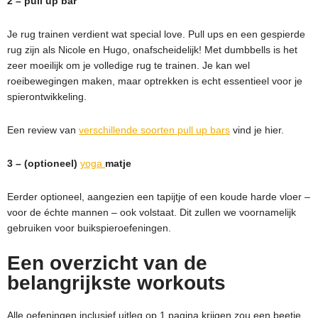
2 – pull up bar
Je rug trainen verdient wat special love. Pull ups en een gespierde
rug zijn als Nicole en Hugo, onafscheidelijk! Met dumbbells is het
zeer moeilijk om je volledige rug te trainen. Je kan wel
roeibewegingen maken, maar optrekken is echt essentieel voor je
spierontwikkeling.
Een review van
verschillende soorten pull up bars
vind je hier.
3 – (optioneel)
yoga
matje
Eerder optioneel, aangezien een tapijtje of een koude harde vloer –
voor de échte mannen – ook volstaat. Dit zullen we voornamelijk
gebruiken voor buikspieroefeningen.
Een overzicht van de
belangrijkste workouts
Alle oefeningen inclusief uitleg op 1 pagina krijgen zou een beetje