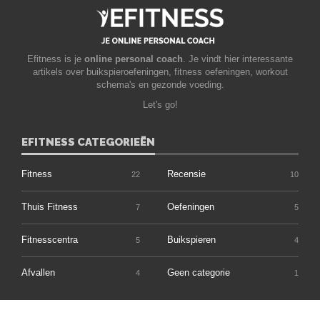
Efitness is je
online personal coach
. Je vindt hier interessante
artikels over buikspieroefeningen, fitness oefeningen, workout
schema's en gezonde voeding.
Let's go!
EFITNESS CATEGORIEËN
Fitness
Recensie
22
10
Thuis Fitness
Oefeningen
7
5
Fitnesscentra
Buikspieren
5
4
Afvallen
Geen categorie
4
1