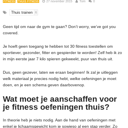
27 november 2015
Tom
0
FITNESS
THUIS FITNESS
Thuis trainen
6
Geen tijd om naar de gym te gaan? Don’t worry, we’ve got you
covered.
Je hoeft geen toegang te hebben tot 30 fitness toestellen om
sportiever, gezonder, fitter en gespierder te worden! Zelf heb ik zo
in mijn eerste jaar 7 kilo spieren gekweekt, puur van thuis uit.
Dus, geen gezever, laten we eraan beginnen! Ik zal je uitleggen
welk materiaal je precies nodig hebt, welke oefeningen je moet
doen, en je een schema geven daarbovenop.
Wat moet je aanschaffen voor
je fitness oefeningen thuis?
In theorie heb je niets nodig. Aan de hand van oefeningen met
enkel je lichaamsgewicht kom je sowieso al een stap verder. Zo