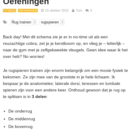
Oefeningen
15 oktober 2015
Tom
0
FITNESS
OEFENINGEN
Rug trainen
rugspieren
1
2
Back day! Met dit schema zie je er in no-time uit als een
reuzachtige cobra, zet je je kerstboom op, en vlieg je – letterlijk –
naar de gym met je zelfgekweekte vleugels. Geen idee waar ik het
over heb? No worries!
Je rugspieren trainen zijn enorm belangrijk om een mooie fysiek te
bekomen. Ze zijn mee van de grootste in je hele lichaam. Ik
bespaar je de anatomieles: laterale dorsi, teressen en lumbale
spieren zijn voor een andere keer. Onthoud gewoon dat je rug op
te splitsen is in
3 delen
:
De onderrug
De middenrug
De bovenrug