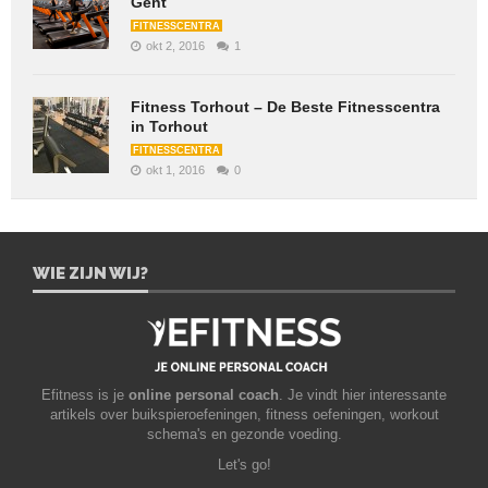
Gent
FITNESSCENTRA
okt 2, 2016
1
Fitness Torhout – De Beste Fitnesscentra
in Torhout
FITNESSCENTRA
okt 1, 2016
0
WIE ZIJN WIJ?
Efitness is je
online personal coach
. Je vindt hier interessante
artikels over buikspieroefeningen, fitness oefeningen, workout
schema's en gezonde voeding.
Let's go!